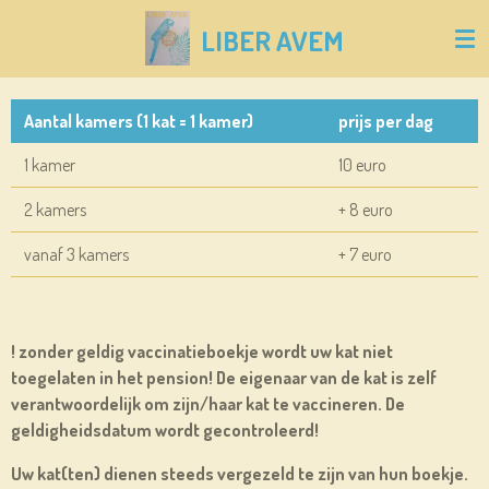
Ga
LIBER
AVEM
direct
naar
de
Aantal kamers (1 kat = 1 kamer)
prijs per dag
hoofdinhoud
1 kamer
10 euro
2 kamers
+ 8 euro
vanaf 3 kamers
+ 7 euro
! zonder geldig vaccinatieboekje wordt uw kat niet
toegelaten in het pension! De eigenaar van de kat is zelf
verantwoordelijk om zijn/haar kat te vaccineren. De
geldigheidsdatum wordt gecontroleerd!
Uw kat(ten) dienen steeds vergezeld te zijn van hun boekje.