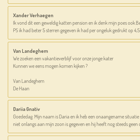
Xander Verhaegen
Ik vond dit een geweldig katten pension en ik denk mijn poes ook.Be
PS ik had beter 5 sterren gegeven ik had per ongeluk gedrukt op 4,5
Van Landeghem
We zoeken een vakantieverblijf voor onze jonge kater
Kunnen we eens mogen komen kijken ?
Van Landeghem
De Haan
Dariia Gnativ
Goededag. Mijn naam is Daria en ik heb een onaangename situatie i
niet onlangs aan mijn zoon is gegeven en hij heeft nog steeds geen